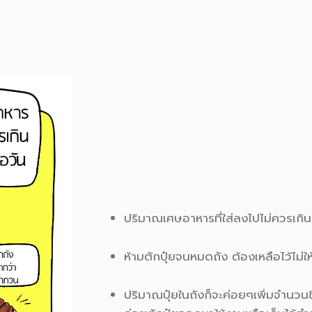
ปริมาณเศษอาหารที่ใส่ลงไปไม่ควรเกิน 
ห้ามตักปุ๋ยจนหมดถัง ต้องเหลือไว้ไม
ปริมาณปุ๋ยในถังก็จะค่อยๆเพิ่มจำนวนขึ