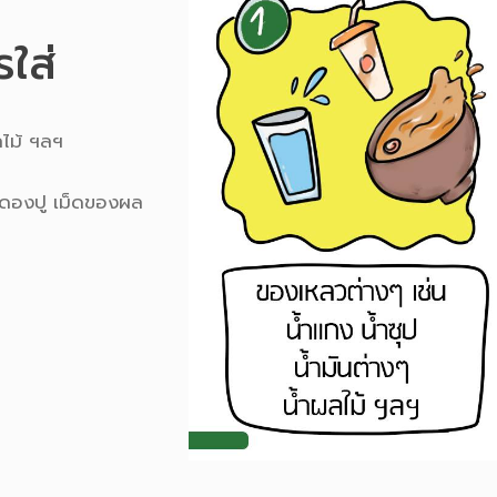
ใส่
ลไม้ ฯลฯ
ะดองปู เม็ดของผล