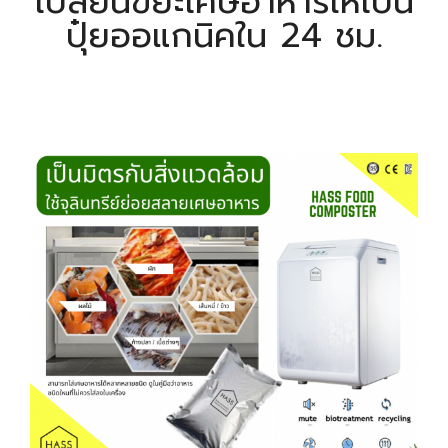
เปลี่ยนขยะเศษอาหารให้เป็น
ปุ๋ยออแกนิคใน 24 ชม.