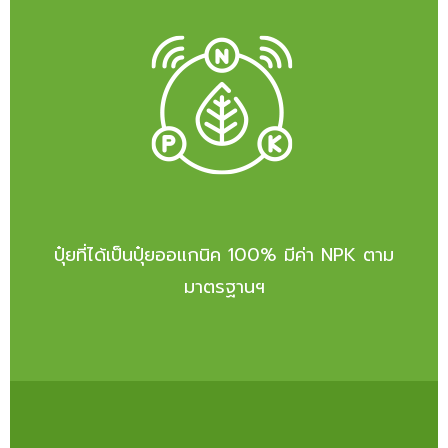
ปุ๋ยที่ได้เป็นปุ๋ยออแกนิค 100% มีค่า NPK ตาม
มาตรฐานฯ