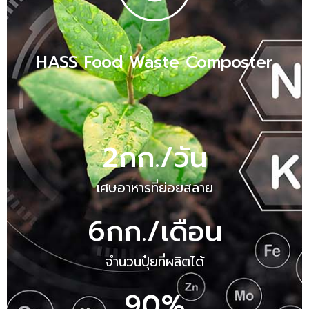
HASS Food Waste Composter
2
กก./วัน
เศษอาหารที่ย่อยสลาย
6
กก./เดือน
จำนวนปุ๋ยที่ผลิตได้
90
%