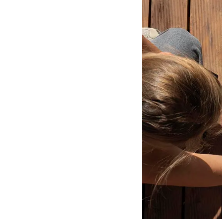
ควร
ทิ้ง
ขยะ
ที่ไหน?
โรงเรียน
สามารถ
ทำ
อะไร
เพื่อ
ปรับปรุง
การ