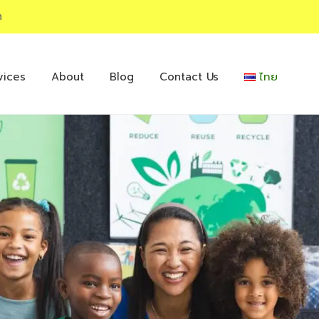
m
vices
About
Blog
Contact Us
ไทย