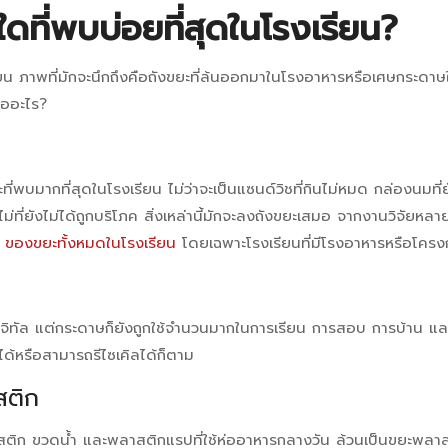
ดที่พบบ่อยที่สุดในโรงเรียน?
รียน ภาพที่มักจะนึกถึงคือถังขยะที่ล้นออกมาในโรงอาหารหรือเศษกระดาษใ
คืออะไร?
ที่พบมากที่สุดในโรงเรียน ไม่ว่าจะเป็นแซนด์วิชที่กินไม่หมด กล่องนมที
ม่ที่ยังไม่ได้ถูกบริโภค สิ่งเหล่านี้มักจะลงถังขยะเสมอ จากงานวิจัยหลา
ของขยะทั้งหมดในโรงเรียน
โดยเฉพาะโรงเรียนที่มีโรงอาหารหรือโคร
คดิจิทัล แต่กระดาษก็ยังถูกใช้จำนวนมากในการเรียน การสอบ การบ้าน แล
ได้หรือสามารถรีไซเคิลได้ก็ตาม
สติก
ก ขวดน้ำ และพลาสติกแรปที่ใช้ห่ออาหารกลางวัน ล้วนเป็นขยะพลา