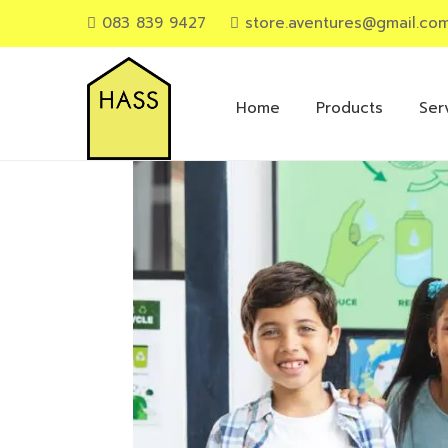
083 839 9427
store.aventures@gmail.co
Primary
Menu
Home
Products
Ser