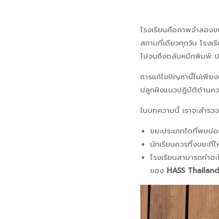
ขยะ
โรงเรียนคือภาพจำลองข
สถานที่เดียวทุกวัน โรงเ
ประเภท
ไปจนถึงตลับหมึกพิมพ์
ใด
การแก้ไขปัญหานี้ไม่เพีย
ที่
ปลูกฝังแนวปฏิบัติด้านควา
พบ
ในบทความนี้ เราจะสำรวจป
บ่อย
ขยะประเภทใดที่พบบ่อย
ที่สุด
นักเรียนควรทิ้งขยะที่
โรงเรียนสามารถทำอะไร
ใน
ของ
HASS Thailan
โรงเรียน?
นักเรียน