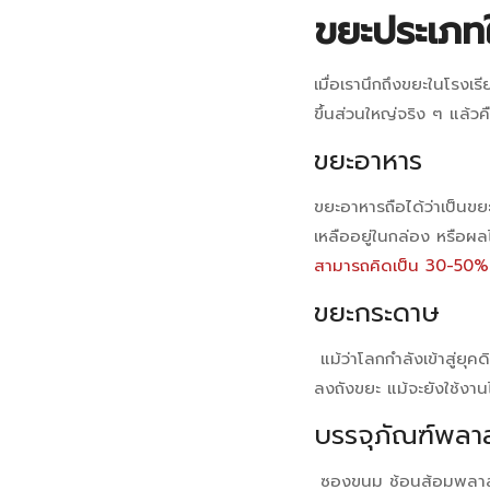
จัดการ
ขยะประเภทใ
ขยะ?
เมื่อเรานึกถึงขยะในโรงเ
ขึ้นส่วนใหญ่จริง ๆ แล้ว
พฤศจิกายน
ขยะอาหาร
5,
2025
ขยะอาหารถือได้ว่าเป็นขยะ
2025-
เหลืออยู่ในกล่อง หรือผลไ
07-
สามารถคิดเป็น 30-50% 
23T14:16:21+07:00
ขยะกระดาษ
in
บทความ
แม้ว่าโลกกำลังเข้าสู่ยุ
ลงถังขยะ แม้จะยังใช้งาน
บรรจุภัณฑ์พลา
ซองขนม ช้อนส้อมพลาสติ