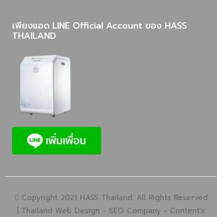
เพียงแอด LINE Official Account ของ HASS
THAILAND
Copyright 2021 HASS Thailand. All Rights Reserved
|
Thailand Web Design
-
SEO Company
-
Content's