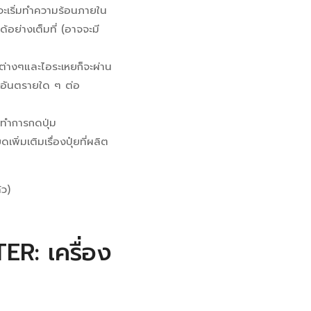
จะเริ่มทำความร้อนภายใน
้อย่างเต็มที่ (อาจจะมี
่างๆและไอระเหยก็จะผ่าน
ีอันตรายใด ๆ ต่อ
ห้ทำการกดปุ่ม
ิ่มเติมเรื่องปุ๋ยที่ผลิต
ล้ว)
R: เครื่อง