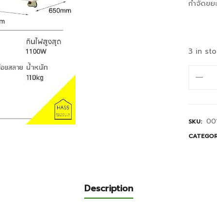
กำจัดขยะ
3 in st
HASS
Food
Waste
Compos
00
SKU:
HCC-
100D
CATEGO
(10kg/d
เหมาะ
สำหรับ
Description
ใช้
ใน
เชิง