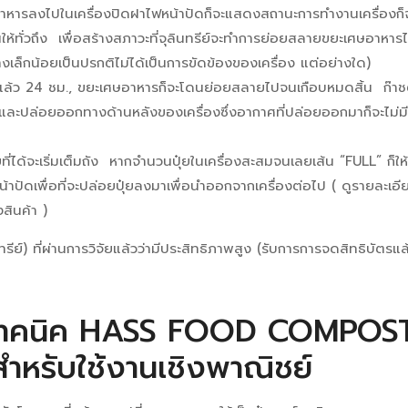
าหารลงไปในเครื่องปิดฝาไฟหน้าปัดก็จะแสดงสถานะการทำงานเครื่องก็
ให้ทั่วถึง เพื่อสร้างสภาวะที่จุลินทรีย์จะทำการย่อยสลายขยะเศษอาหารได
เล็กน้อยเป็นปรกติไม่ได้เป็นการขัดข้องของเครื่อง แต่อย่างใด)
ล้ว 24 ชม., ขยะเศษอาหารก็จะโดนย่อยสลายไปจนเกือบหมดสิ้น ก๊าชต
และปล่อยออกทางด้านหลังของเครื่องซึ่งอากาศที่ปล่อยออกมาก็จะไม่ม
ุ๋ยที่ได้จะเริ่มเต็มถัง หากจำนวนปุ๋ยในเครื่องสะสมจนเลยเส้น “FULL” ก็ใ
าปัดเพื่อที่จะปล่อยปุ๋ยลงมาเพื่อนำออกจากเครื่องต่อไป ( ดูรายละเอียดเพ
งสินค้า )
ีย์) ที่ผ่านการวิจัยแล้วว่ามีประสิทธิภาพสูง (รับการการจดสิทธิบัตรแ
เทคนิค HASS FOOD COMPOSTE
ำหรับใช้งานเชิงพาณิชย์