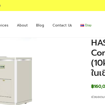
m
vices
About
Blog
Contact Us
ไทย
HA
Co
(10
ในเ
฿
160,
ช่วยลดมล