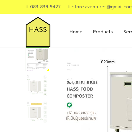
083 839 9427
store.aventures@gmail.co
Primary
Menu
Home
Products
Ser