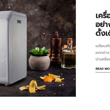
อาห
ใช้
ทำก
เคร
เกษ
มิถุนายน
อย่า
5,
ดั้งเ
ได้
2026
จริง
2026-
เปรียบเท
เครื
05-
มั้ย?
แตกต่าง 
16T14:3
ย่อ
บ้านหรือ
in
เศษ
บทความ
READ MO
เมษายน
ขยะ
27,
2026
อาห
2026-
ทำง
04-
20T14:4
อย่