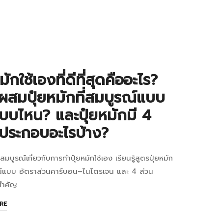
READ
ง
0:35+07:00
ง
:
มักใช้เองที่ดีที่สุดคืออะไร?
่อง
ผสมปุ๋ยหมักที่สมบูรณ์แบบ
ย
บบไหน? และปุ๋ยหมักมี 4
ประกอบอะไรบ้าง?
าร
บสมบูรณ์เกี่ยวกับการทำปุ๋ยหมักใช้เอง เรียนรู้สูตรปุ๋ยหมัก
รณ์แบบ อัตราส่วนคาร์บอน–ไนโตรเจน และ 4 ส่วน
ก
สำคัญ
ABOUT
RE
AN