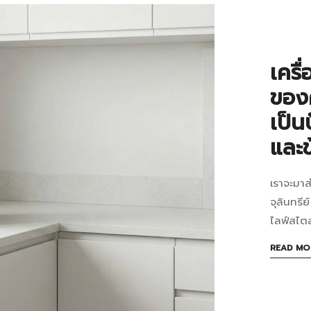
in
เมื่อ
บทความ
เทีย
เครื
กับ
ของค
ถัง
เป็น
หมั
และข
แบ
เราจะมาส
ดั้ง
เครื
จุลินทรีย
ทำ
ไลฟ์สไตล
ปุ๋ย
มีนาคม
READ MO
30,
หมั
2026
สำห
2026-