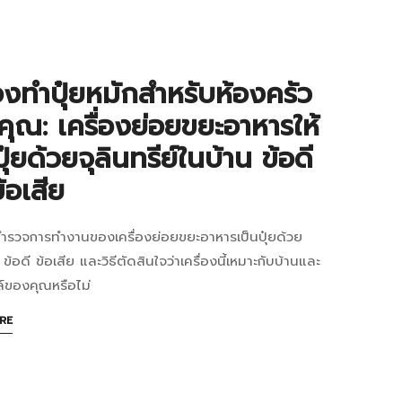
บ
่องทำปุ๋ยหมักสำหรับห้องครัว
ุณ: เครื่องย่อยขยะอาหารให้
ปุ๋ยด้วยจุลินทรีย์ในบ้าน ข้อดี
ก
้อเสีย
บ
ำรวจการทำงานของเครื่องย่อยขยะอาหารเป็นปุ๋ยด้วย
เดิม?
่อง
์ ข้อดี ข้อเสีย และวิธีตัดสินใจว่าเครื่องนี้เหมาะกับบ้านและ
์ของคุณหรือไม่
ABOUT
RE
AN
ก
INTERESTING
ARTICLE
รับ
TO