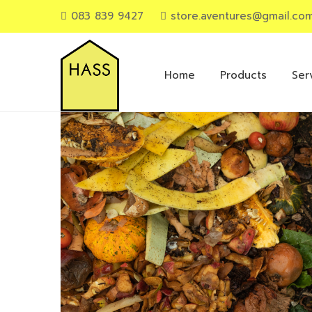
083 839 9427
store.aventures@gmail.co
Primary
Menu
Home
Products
Ser