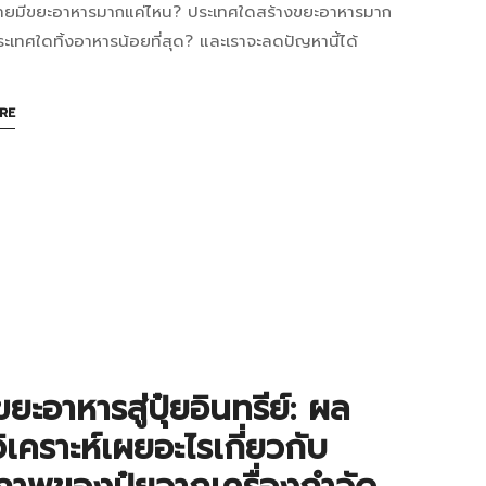
ย
ทยมีขยะอาหารมากแค่ไหน? ประเทศใดสร้างขยะอาหารมาก
หา
าะ
ประเทศใดทิ้งอาหารน้อยที่สุด? และเราจะลดปัญหานี้ได้
าร
ABOUT
RE
AN
INTERESTING
่อง
ARTICLE
:
TO
ย
READ
าร)
าร
ม
ยะอาหารสู่ปุ๋ยอินทรีย์: ผล
ิเคราะห์เผยอะไรเกี่ยวกับ
?