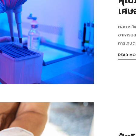
คุณภ
ประ
07-
เศษ
31T15:4
ใด
in
ผลการวิเ
มี
จาก
บทความ
อาหารแสด
ขยะ
ขยะ
การเกษตร
อาห
อาห
READ MO
มาก
สู่
ที่สุ
ปุ๋ย
และ
อินทร
น้อ
ผล
ที่สุ
การ
วิเค