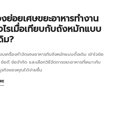
าร
าร
ื่องย่อยเศษขยะอาหารทำงาน
ตร
งไรเมื่อเทียบกับถังหมักแบบ
ดิม?
ียบเครื่องกำจัดเศษอาหารกับถังหมักแบบดั้งเดิม เข้าใจข้อ
่อง
ข้อดี ข้อจำกัด และเลือกวิธีจัดการขยะอาหารที่เหมาะกับ
4:13+07:00
ย
ธุรกิจของคุณได้ง่ายขึ้น
ABOUT
RE
AN
INTERESTING
ARTICLE
าร
TO
READ
าน
5:44+07:00
างไร