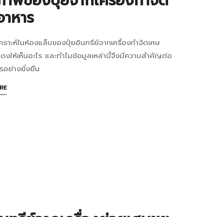
าพของปุ๋ยจากเครื่องกำจัด
เทศ
อาหาร
9:37+07:00
คราะห์ในห้องแล็บของปุ๋ยอินทรีย์จากเครื่องกำจัดเศษ
งให้เห็นอะไร และทำไมข้อมูลเหล่านี้จึงมีความสำคัญต่อ
อย่างยั่งยืน
าร
าร
ABOUT
RE
AN
INTERESTING
ARTICLE
ด
TO
READ
ีย์:
ย
ด?
ราะห์