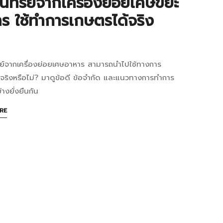
อินทรีย์จากเครื่องย่อยเศษขยะ
ร ใช้ทำการเกษตรได้จริง
ร
ยว
รีย์จากเครื่องย่อยเศษอาหาร สามารถนำไปใช้ทางการ
8:51+07:00
จริงหรือไม่? มาดูข้อดี ข้อจำกัด และแนวทางการทำการ
ภาพ
รีย์
างยั่งยืนกัน
ง
ABOUT
RE
AN
่อง
INTERESTING
ARTICLE
ย
TO
่อง
READ
ัด
าร