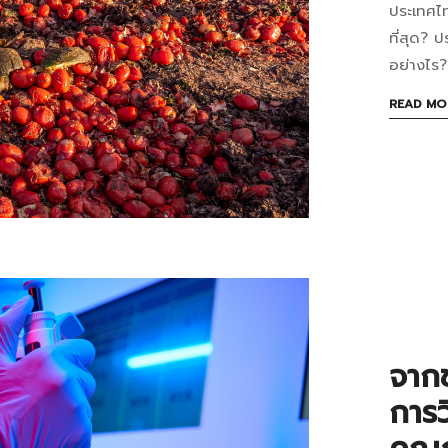
(โด
ประเทศไ
ปัญ
เฉพ
ที่สุด? 
ขยะ
อย่างไร?
เมื่อ
อาห
READ MO
ใช้
ใน
เครื
ไทย
ย่อ
ไทย
เศษ
ทิ้ง
อาห
อาห
มาก
กรกฎาค
จากข
แค่
31,
การว
2026
ไหน
2026-