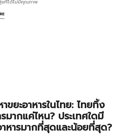
ง
ุ๋ยที่ได้ไม่มีคุณภาพ
็ด
ABOUT
RE
AN
INTERESTING
ARTICLE
TO
READ
าร
น
าขยะอาหารในไทย: ไทยทิ้ง
ารมากแค่ไหน? ประเทศใดมี
าหารมากที่สุดและน้อยที่สุด?
?