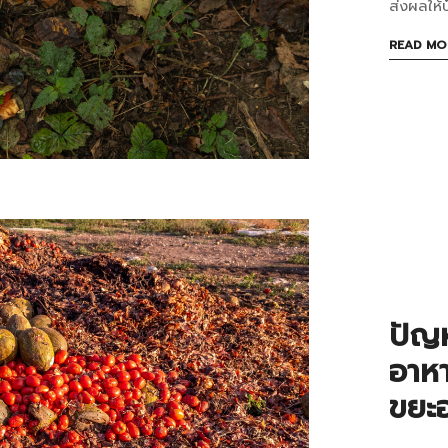
ต้อ
ส่งผลให้ป
สะเด
READ MO
น้ำ
จาก
เศษ
อาห
ก่อ
นำ
ไป
ปัญห
ทำ
อาห
ขยะอ
ปุ๋ย