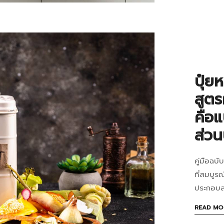
03-
ห้อ
30T10:0
ครัว
in
บทความ
ขอ
คุณ
ปุ๋ยห
เครื
สูตร
ย่อ
คือแ
ส่วน
ขยะ
อาห
คู่มือฉบั
ปุ๋ย
ให้
ที่สมบู
หมั
ประกอบ
เป็น
ใช้
READ MO
ปุ๋ย