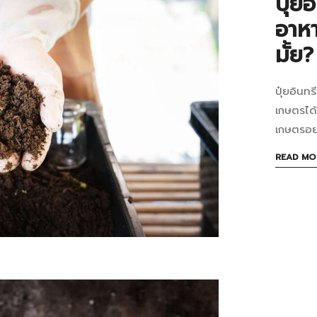
ปุ๋ย
เผย
มิถุนายน
อาหา
25,
อะไ
2026
มั้ย?
เกี่
2026-
06-
กับ
ปุ๋ยอินท
ปุ๋ย
25T15:2
เกษตรได้
คุณ
in
อินท
เกษตรอย่
บทความ
ขอ
จาก
READ MO
ปุ๋ย
เครื
จาก
ย่อ
เครื
เศษ
กำจ
ขยะ
เศษ
อาห