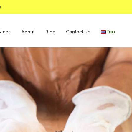
m
vices
About
Blog
Contact Us
ไทย