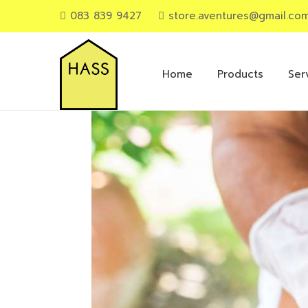
083 839 9427
store.aventures@gmail.co
Primary
Menu
Home
Products
Ser