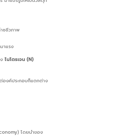
าแปรรูปให้เป็นวัสดุที่
ก๊าซชีวภาพ
ังมาแรง
่าง
ไนโตรเจน (N)
แต่องค์ประกอบก็แตกต่าง
r Economy) โดยนำของ