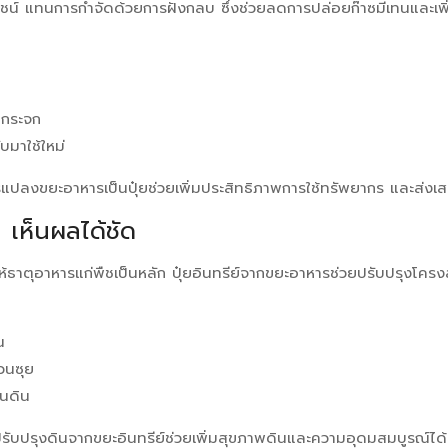
โยชน์ แทนการกำจัดด้วยการฝังกลบ ซึ่งช่วยลดการปล่อยก๊าซมีเทนและเพิ
นกระจก
ับมาใช้ใหม่
การแปลงขยะอาหารเป็นปุ๋ยช่วยเพิ่มประสิทธิภาพการใช้ทรัพยากร และส่งเ
ๆ เห็นผลได้ชัด
รให้ธาตุอาหารแก่พืชเป็นหลัก ปุ๋ยอินทรีย์จากขยะอาหารช่วยปรับปรุงโคร
น
่วนซุย
ในดิน
ับปรุงดินจากขยะอินทรีย์ช่วยเพิ่มสุขภาพดินและความอุดมสมบูรณ์ได้